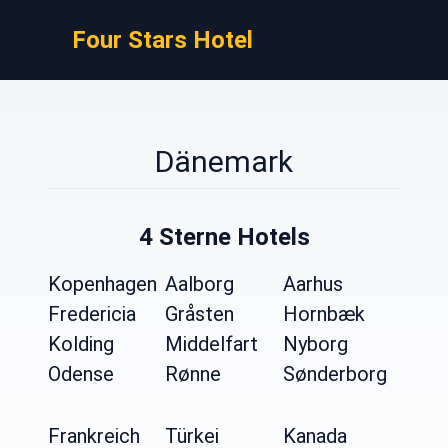
Four Stars Hotel
Dänemark
4 Sterne Hotels
Kopenhagen
Aalborg
Aarhus
Fredericia
Gråsten
Hornbæk
Kolding
Middelfart
Nyborg
Odense
Rønne
Sønderborg
Frankreich
Türkei
Kanada