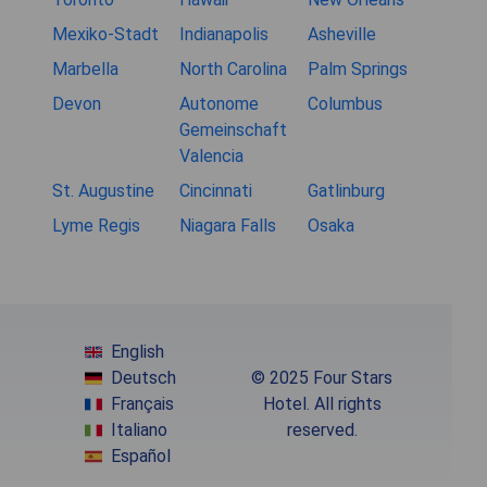
Mexiko-Stadt
Indianapolis
Asheville
Marbella
North Carolina
Palm Springs
Devon
Autonome
Columbus
Gemeinschaft
Valencia
St. Augustine
Cincinnati
Gatlinburg
Lyme Regis
Niagara Falls
Osaka
English
Deutsch
© 2025 Four Stars
Français
Hotel. All rights
Italiano
reserved.
Español