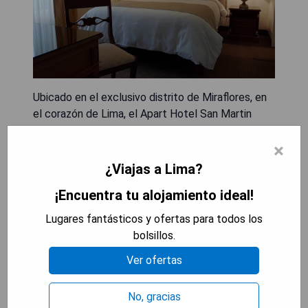
Ubicado en el exclusivo distrito de Miraflores, en
el corazón de Lima, el Apart Hotel San Martin
ofrece cómodos apartamentos con conexión Wi-
×
Fi gratuita. La playa de Miraflores y el centro
comercial Larcomar se encuentran a 10 minutos a
¿Viajas a Lima?
pie. El estacionamiento privado es gratuito. El
¡Encuentra tu alojamiento ideal!
hotel cuenta con habitaciones con aire
acondicionado y facilidades de cocina, así como
Lugares fantásticos y ofertas para todos los
elegantes áreas de comedor. Los apartamentos
bolsillos.
tienen una decoración cuidada con suelos
Ver ofertas
alfombrados y zonas de estar con sofás color
crema.
No, gracias