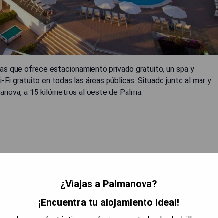
las que ofrece estacionamiento privado gratuito, un spa y
i-Fi gratuito en todas las áreas públicas. Situado junto al mar y
manova, a 15 kilómetros al oeste de Palma.
¿Viajas a Palmanova?
RAR PRECIOS
¡Encuentra tu alojamiento ideal!