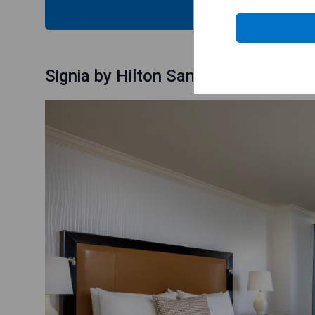
MOST
Signia by Hilton San Jose