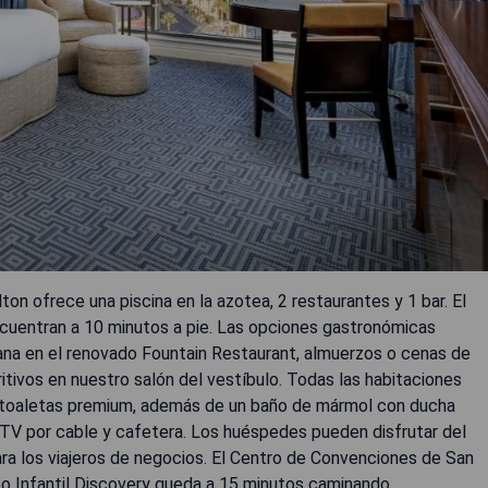
ton ofrece una piscina en la azotea, 2 restaurantes y 1 bar. El
ncuentran a 10 minutos a pie. Las opciones gastronómicas
ana en el renovado Fountain Restaurant, almuerzos o cenas de
ritivos en nuestro salón del vestíbulo. Todas las habitaciones
as toaletas premium, además de un baño de mármol con ducha
TV por cable y cafetera. Los huéspedes pueden disfrutar del
ara los viajeros de negocios. El Centro de Convenciones de San
eo Infantil Discovery queda a 15 minutos caminando.