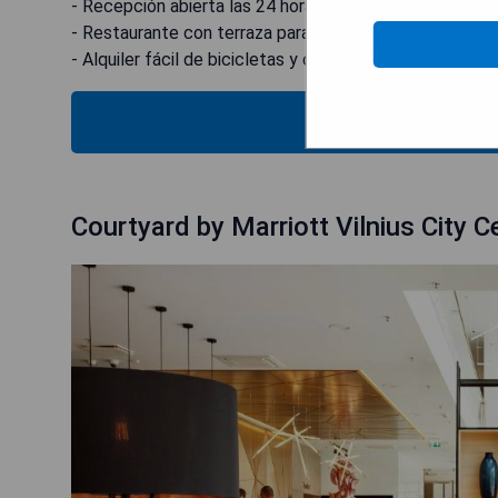
- Recepción abierta las 24 horas.
- Restaurante con terraza para comidas al aire libre.
- Alquiler fácil de bicicletas y coches.
MOST
Courtyard by Marriott Vilnius City C