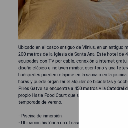
Ubicado en el casco antiguo de Vilnius, en un antiguo 
200 metros de la Iglesia de Santa Ana. Este hotel de 4
equipadas con TV por cable, conexión a internet gratu
diseño clásico e incluyen minibar, escritorio y una te
huéspedes pueden relajarse en la sauna o en la piscina 
horas y puede organizar el alquiler de bicicletas y coc
Pilies Gatve se encuentra a 450 metros y la Catedral d
propio Hazie Food Court que sirve varios platos delicio
temporada de verano.
- Piscina de inmersión.
- Ubicación histórica en el casco antiguo.