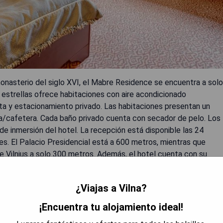
monasterio del siglo XVI, el Mabre Residence se encuentra a solo
 estrellas ofrece habitaciones con aire acondicionado
ita y estacionamiento privado. Las habitaciones presentan un
tera/cafetera. Cada baño privado cuenta con secador de pelo. Los
de inmersión del hotel. La recepción está disponible las 24
hes. El Palacio Presidencial está a 600 metros, mientras que
e Vilnius a solo 300 metros. Además, el hotel cuenta con su
sos, los cuales se pueden disfrutar en la terraza durante la
¿Viajas a Vilna?
¡Encuentra tu alojamiento ideal!