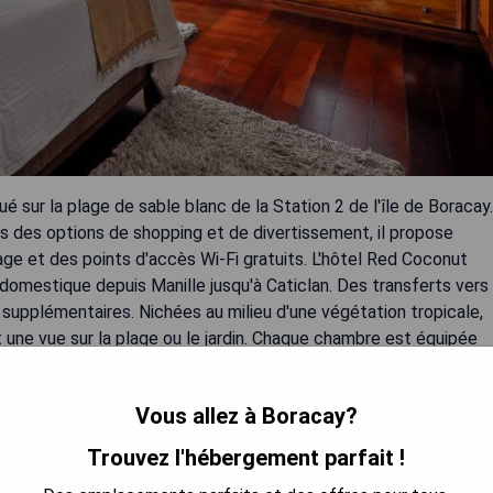
 sur la plage de sable blanc de la Station 2 de l'île de Boracay.
s des options de shopping et de divertissement, il propose
age et des points d'accès Wi-Fi gratuits. L'hôtel Red Coconut
domestique depuis Manille jusqu'à Caticlan. Des transferts vers
supplémentaires. Nichées au milieu d'une végétation tropicale,
une vue sur la plage ou le jardin. Chaque chambre est équipée
rt. Certaines chambres disposent également de balcons privés. Le
uffante, tandis que le Coco Bar sert une grande variété de
Vous allez à Boracay?
e est disponible. L'hôtel Red Coconut Beach propose des
autique et les excursions en bateau. Pour un après-midi relaxant,
Trouvez l'hébergement parfait !