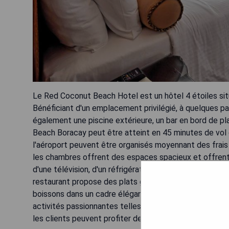
Le Red Coconut Beach Hotel est un hôtel 4 étoiles situé
Bénéficiant d'un emplacement privilégié, à quelques pa
également une piscine extérieure, un bar en bord de pl
Beach Boracay peut être atteint en 45 minutes de vol 
l'aéroport peuvent être organisés moyennant des frais 
les chambres offrent des espaces spacieux et offrent 
d'une télévision, d'un réfrigérateur et d'un coffre-fo
restaurant propose des plats grillés et à la plaque cha
boissons dans un cadre élégant. Un service en chambr
activités passionnantes telles que la plongée, le ski n
les clients peuvent profiter de massages à l'hôtel.