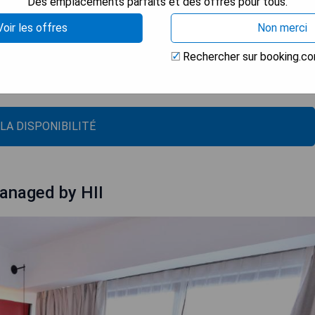
Des emplacements parfaits et des offres pour tous.
tissement
Voir les offres
Non merci
e et le ski nautique
Rechercher sur booking.c
té.
 LA DISPONIBILITÉ
anaged by HII