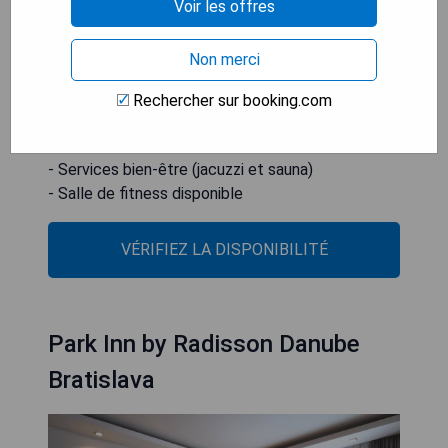
toilette et d'un sèche-cheveux. Les clients
Voir les offres
peuvent se détendre dans le jardin meublé ou se
dépenser dans le centre de fitness.
Non merci
- Proximité du centre-ville
Rechercher sur booking.com
- Équipements modernes
- Jardin relaxant
- Services bien-être (jacuzzi et sauna)
- Salle de fitness disponible
VÉRIFIEZ LA DISPONIBILITÉ
Park Inn by Radisson Danube
Bratislava