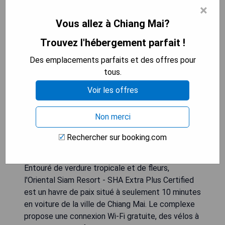
Oriental Siam Resort - SHA Extra
×
Plus Certified
Vous allez à Chiang Mai?
Trouvez l'hébergement parfait !
Des emplacements parfaits et des offres pour
tous.
Voir les offres
Non merci
Rechercher sur booking.com
Entouré de verdure tropicale et de fleurs,
l'Oriental Siam Resort - SHA Extra Plus Certified
est un havre de paix situé à seulement 10 minutes
en voiture de la ville de Chiang Mai. Le complexe
propose une connexion Wi-Fi gratuite, des vélos à