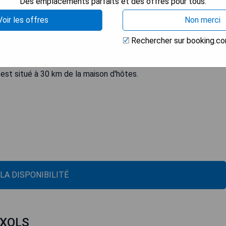
Des emplacements parfaits et des offres pour tous.
Voir les offres
Non merci
in et d'un bar. Une connexion Wi-Fi gratuite est disponible dans
ôtes sont équipées d'un bureau, d'une télévision à écran plat
Rechercher sur booking.c
posent de la climatisation. Un petit-déjeuner buffet est servi
ment une piscine extérieure. Gérone se trouve à 29 km et
 est situé à 30 km de la maison d'hôtes.
 LA DISPONIBILITÉ
IXOLS