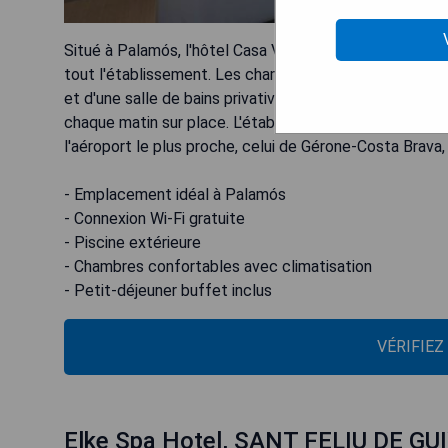
Situé à Palamós, l'hôtel Casa Vincke est doté d'un jard
tout l'établissement. Les chambres de cette maison d'h
et d'une salle de bains privative. Toutes les unités dis
chaque matin sur place. L'établissement propose égale
l'aéroport le plus proche, celui de Gérone-Costa Brava,
- Emplacement idéal à Palamós
- Connexion Wi-Fi gratuite
- Piscine extérieure
- Chambres confortables avec climatisation
- Petit-déjeuner buffet inclus
VÉRIFIEZ
Elke Spa Hotel, SANT FELIU DE GU