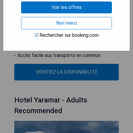
voiture. La région environnante est prisée pour le
Voir les offres
golf, avec le club de golf Chaparral situé à 6 km.
Non merci
- Piscine sur le toit
- Restaurant gastronomique
Rechercher sur booking.com
- Proximité de la plage
- Chambres insonorisées
- Accès facile aux transports en commun
VÉRIFIEZ LA DISPONIBILITÉ
Hotel Yaramar - Adults
Recommended