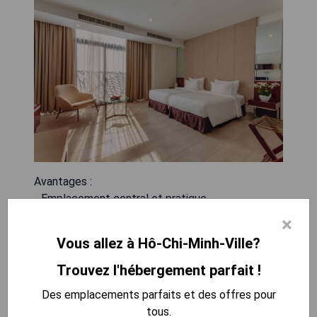
Avantages :
- Emplacement central et pratique
- Design contemporain et élégant
×
- Personnel amical et serviable
Vous allez à Hô-Chi-Minh-Ville?
- Large gamme d'équipements modernes
Trouvez l'hébergement parfait !
Inconvénients :
Des emplacements parfaits et des offres pour
- Prix élevé
tous.