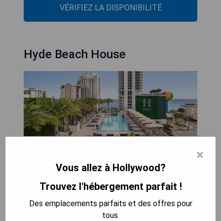
VÉRIFIEZ LA DISPONIBILITÉ
Hyde Beach House
×
Vous allez à Hollywood?
Trouvez l'hébergement parfait !
Situé à Hollywood, à seulement 200 mètres de
Des emplacements parfaits et des offres pour
North City Beach Park et de Hollywood Beach, le
tous.