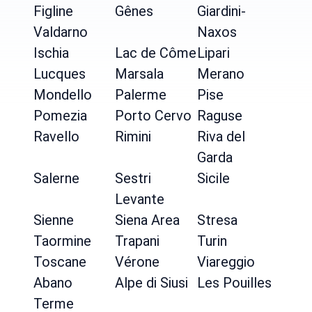
Figline
Gênes
Giardini-
Valdarno
Naxos
Ischia
Lac de Côme
Lipari
Lucques
Marsala
Merano
Mondello
Palerme
Pise
Pomezia
Porto Cervo
Raguse
Ravello
Rimini
Riva del
Garda
Salerne
Sestri
Sicile
Levante
Sienne
Siena Area
Stresa
Taormine
Trapani
Turin
Toscane
Vérone
Viareggio
Abano
Alpe di Siusi
Les Pouilles
Terme