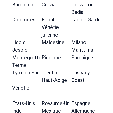
Bardolino
Cervia
Corvara in
Badia
Dolomites
Frioul-
Lac de Garde
Vénétie
julienne
Lido di
Malcesine
Milano
Jesolo
Marittima
Montegrotto
Riccione
Sardaigne
Terme
Tyrol du Sud
Trentin-
Tuscany
Haut-Adige
Coast
Vénétie
États-Unis
Royaume-Uni
Espagne
Inde
Mexique
Allemagne