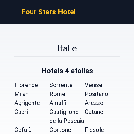
Four Stars Hotel
Italie
Hotels 4 etoiles
Florence
Sorrente
Venise
Milan
Rome
Positano
Agrigente
Amalfi
Arezzo
Capri
Castiglione
Catane
della Pescaia
Cefalù
Cortone
Fiesole