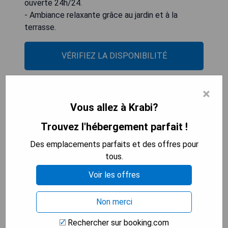
ouverte 24h/24.
- Ambiance relaxante grâce au jardin et à la
terrasse.
VÉRIFIEZ LA DISPONIBILITÉ
×
Play Poshtel & Cafe' (Krabi
Vous allez à Krabi?
town)
Trouvez l'hébergement parfait !
Des emplacements parfaits et des offres pour
tous.
Voir les offres
Non merci
Rechercher sur booking.com