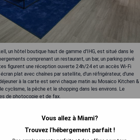
ell, un hôtel boutique haut de gamme d'IHG, est situé dans le
bergements comprenant un restaurant, un bar, un parking privé
tes figurent une réception ouverte 24h/24 et un accès Wi-Fi
cran plat avec chaînes par satellite, d'un réfrigérateur, d'une
déjeuner à la carte est servi chaque matin au Mosaico Kitchen &
 le cyclisme, la pêche et le shopping dans les environs. Le
es de photocopie et de fax.
Vous allez à Miami?
Trouvez l'hébergement parfait !