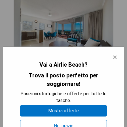
×
Vai a Airlie Beach?
Pros:
Trova il posto perfetto per
soggiornare!
- Posizione panoramica con vista sul mare
- Ambienti eleganti e lussuosi
Posizioni strategiche e offerte per tutte le
- Personale cordiale e disponibile
tasche.
- Ampie piscine per il relax
Mostra offerte
Cons:
No, grazie