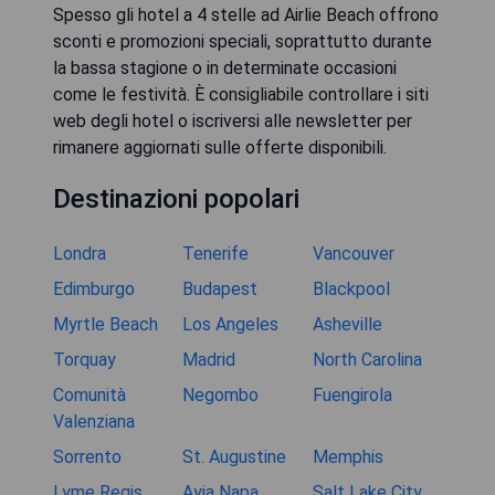
Spesso gli hotel a 4 stelle ad Airlie Beach offrono
sconti e promozioni speciali, soprattutto durante
la bassa stagione o in determinate occasioni
come le festività. È consigliabile controllare i siti
web degli hotel o iscriversi alle newsletter per
rimanere aggiornati sulle offerte disponibili.
Destinazioni popolari
Londra
Tenerife
Vancouver
Edimburgo
Budapest
Blackpool
Myrtle Beach
Los Angeles
Asheville
Torquay
Madrid
North Carolina
Comunità
Negombo
Fuengirola
Valenziana
Sorrento
St. Augustine
Memphis
Lyme Regis
Ayia Napa
Salt Lake City