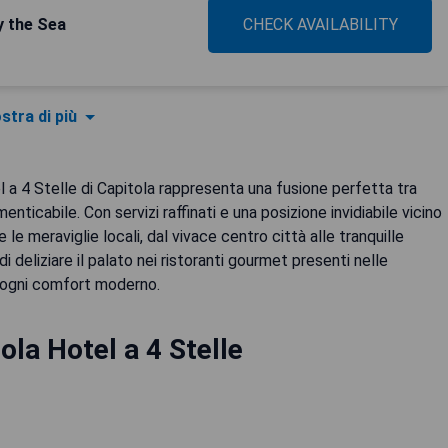
y the Sea
CHECK AVAILABILITY
stra di più
el a 4 Stelle di Capitola rappresenta una fusione perfetta tra
nticabile. Con servizi raffinati e una posizione invidiabile vicino
re le meraviglie locali, dal vivace centro città alle tranquille
 deliziare il palato nei ristoranti gourmet presenti nelle
di ogni comfort moderno.
ola Hotel a 4 Stelle