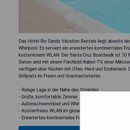
Das Hotel Rio Sands Vacation Rentals liegt abseits de
Whirlpool. Es serviert ein erweitertes kontinentales 
kostenlosem WLAN. Der Santa Cruz Boardwalk ist 10 M
Suiten sind mit einem Flachbild-Kabel-TV, einer Mikro
verfügen über Küchen mit Ofen, Herd und Essbereich. 
Grillplatz im Freien und Snackautomaten.
- Ruhige Lage in der Nähe des Strandes
- Große, komfortable Zimmer
- Außenschwimmbad und Whirlpool verfügbar
- Kostenfreies WLAN im gesamten Gebäude
- Erweitertes kontinentales Frühstück inklusive