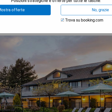
Posizioni strategiche e offerte per tutte le tasche.
TRA I PREZZI
ostra offerte
No, grazie
Trova su booking.com
ion by Hilton