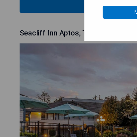
MOS
M
Seacliff Inn Aptos, Tapestry Collect