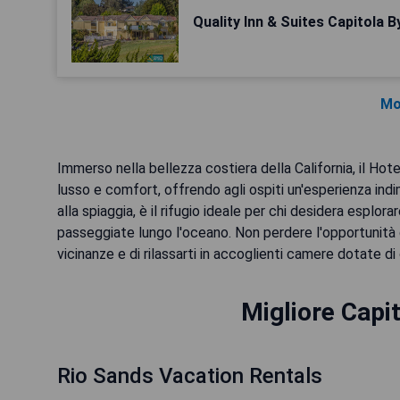
Quality Inn & Suites Capitola B
Mo
Immerso nella bellezza costiera della California, il Hot
lusso e comfort, offrendo agli ospiti un'esperienza indime
alla spiaggia, è il rifugio ideale per chi desidera esplora
passeggiate lungo l'oceano. Non perdere l'opportunità di
vicinanze e di rilassarti in accoglienti camere dotate 
Migliore Capit
Rio Sands Vacation Rentals