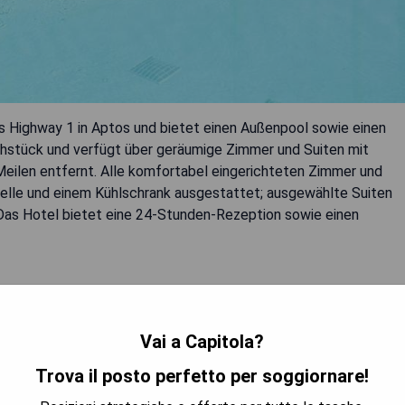
s Highway 1 in Aptos und bietet einen Außenpool sowie einen
Frühstück und verfügt über geräumige Zimmer und Suiten mit
eilen entfernt. Alle komfortabel eingerichteten Zimmer und
welle und einem Kühlschrank ausgestattet; ausgewählte Suiten
Das Hotel bietet eine 24-Stunden-Rezeption sowie einen
Vai a Capitola?
Trova il posto perfetto per soggiornare!