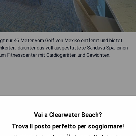
gt nur 46 Meter vom Golf von Mexiko entfernt und bietet
keiten, darunter das voll ausgestattete Sandava Spa, einen
um Fitnesscenter mit Cardiogeräten und Gewichten.
Vai a Clearwater Beach?
TRA I PREZZI
Trova il posto perfetto per soggiornare!