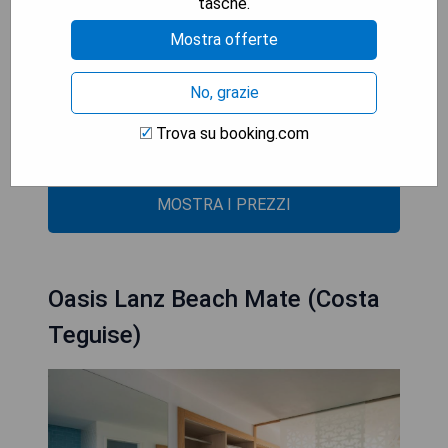
tasche.
gemietet werden.
Mostra offerte
- Direkter Zugang zum Strand
- Vielfältige Essensoptionen
No, grazie
- Kostenfreies WLAN im gesamten Hotel
- Nähe zu beliebten Stränden
Trova su booking.com
- Fahrradverleih verfügbar
MOSTRA I PREZZI
Oasis Lanz Beach Mate (Costa
Teguise)