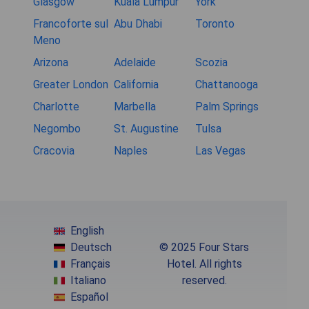
Glasgow
Kuala Lumpur
York
Francoforte sul
Abu Dhabi
Toronto
Meno
Arizona
Adelaide
Scozia
Greater London
California
Chattanooga
Charlotte
Marbella
Palm Springs
Negombo
St. Augustine
Tulsa
Cracovia
Naples
Las Vegas
English
Deutsch
© 2025 Four Stars
Français
Hotel. All rights
Italiano
reserved.
Español