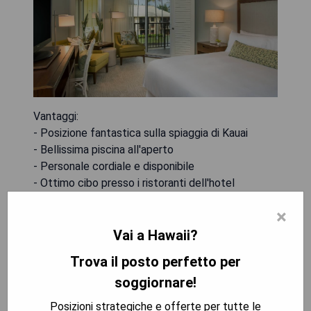
Vantaggi:
- Posizione fantastica sulla spiaggia di Kauai
- Bellissima piscina all'aperto
- Personale cordiale e disponibile
- Ottimo cibo presso i ristoranti dell'hotel
×
Svantaggi:
- Camere leggermente datate
Vai a Hawaii?
- Costi aggiuntivi per il parcheggio e l'accesso a
Trova il posto perfetto per
Internet
soggiornare!
MOSTRA I PREZZI
Posizioni strategiche e offerte per tutte le