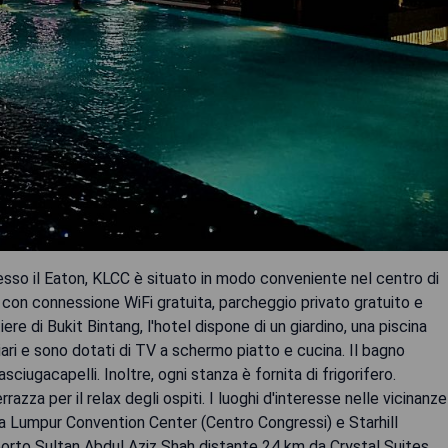
esso il Eaton, KLCC è situato in modo conveniente nel centro di
con connessione WiFi gratuita, parcheggio privato gratuito e
iere di Bukit Bintang, l'hotel dispone di un giardino, una piscina
iari e sono dotati di TV a schermo piatto e cucina. Il bagno
sciugacapelli. Inoltre, ogni stanza è fornita di frigorifero.
azza per il relax degli ospiti. I luoghi d'interesse nelle vicinanze
a Lumpur Convention Center (Centro Congressi) e Starhill
eroporto Sultan Abdul Aziz Shah distante 24 km da Crystal Suites