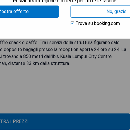
Posizioni strategiche e offerte per tutte le tasche.
ostra offerte
No, grazie
entre si trova a 750 metri dalla Petronas Twin Towers. Vanta una
 Ogni camera è climatizzata e dotata di TV a schermo piatto da 40
Trova su booking.com
 WiFi gratuito e parcheggio gratuito. È inoltre fornita un minibar. Il
gia e set di cortesia gratuiti. Kampung Kitchen propone cucina
fre snack e caffè. Tra i servizi della struttura figurano sale
eria e deposito bagagli presso la reception aperta 24 ore su 24. La
trovano a 850 metri dall'ibis Kuala Lumpur City Centre.
hah, distante 33 km dalla struttura.
TRA I PREZZI