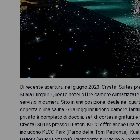
Di recente apertura, nel giugno 2023, Crystal Suites pr
Kuala Lumpur. Questo hotel offre camere climatizzate 
servizio in camera. Sito in una posizione ideale nel quart
coperta e una sauna. Gli alloggi includono camere famil
privato è completo di doccia, set di cortesia gratuiti e a
Crystal Suites presso il Eaton, KLCC offre anche una terr
includono KLCC Park (Parco delle Torri Petronas), Kual
Gallery (Galleria Starhill). L'aeroporto più vicino è l'A