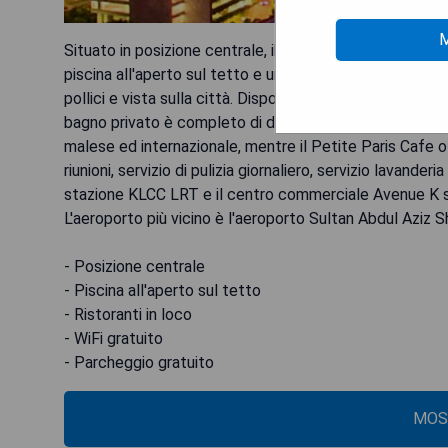
M
Situato in posizione centrale, ibis Kuala Lumpur City C
piscina all'aperto sul tetto e una piscina per bambini.
pollici e vista sulla città. Dispone anche di 2 ristoranti,
bagno privato è completo di doccia con soffione a piog
malese ed internazionale, mentre il Petite Paris Cafe of
riunioni, servizio di pulizia giornaliero, servizio lavand
stazione KLCC LRT e il centro commerciale Avenue K si 
L'aeroporto più vicino è l'aeroporto Sultan Abdul Aziz S
- Posizione centrale
- Piscina all'aperto sul tetto
- Ristoranti in loco
- WiFi gratuito
- Parcheggio gratuito
MOS