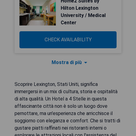
Home2 Suites by
Hilton Lexington
University / Medical
Center
CHECK AVAILABILITY
Mostra di più
Scoprire Lexington, Stati Uniti, significa
immergersi in un mix di cultura, storia e ospitalità
di alta qualità. Un Hotel a 4 Stelle in questa
affascinante città non è solo un luogo dove
pernottare, ma un'esperienza che arricchisce il
soggiorno con eleganza e comfort. Che si tratti di
gustare piatti raffinati nei ristoranti interni o
esplorare le attrazioni locali con l'assistenza del