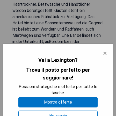
Haartrockner. Bettwäsche und Handtücher
werden bereitgestellt. Gästen steht ein
amerikanisches Frühstück zur Verfügung. Das
Hotel bietet eine Sonnenterrasse und die Gegend
ist beliebt zum Wandern und Radfahren; auch
Mietwagen sind verfügbar. Eine Bar befindet sich
in der Unterkunft, außerdem kann der
Geschäftsbereich genutzt werden. Beliebte
×
Sehenswürdigkeiten in der Nähe sind die Rupp
Vai a Lexington?
Arena, das Lexington Convention Center und das
Hunt-Morgan House. Der nächste Flughafen ist
Trova il posto perfetto per
der Blue Grass Airport, 9 km vom Lexington
soggiornare!
Marriott City Center entfernt.
Posizioni strategiche e offerte per tutte le
- Kostenlose Fahrräder
tasche.
- Saisonaler Außenpool
Mostra offerte
- Fitnesscenter
- Zentrale Lage in der Nähe von
No, grazie