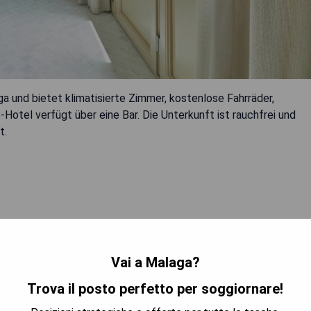
a und bietet klimatisierte Zimmer, kostenlose Fahrräder,
otel verfügt über eine Bar. Die Unterkunft ist rauchfrei und
t.
Vai a Malaga?
TRA I PREZZI
Trova il posto perfetto per soggiornare!