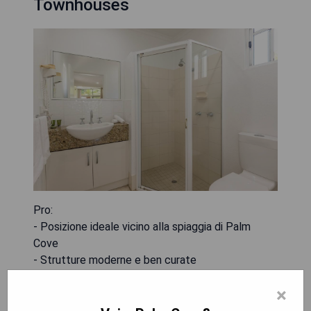
Townhouses
Pro:
- Posizione ideale vicino alla spiaggia di Palm
Cove
- Strutture moderne e ben curate
- Piscina all'aperto e area barbecue per i clienti
×
- Personale cordiale e professionale