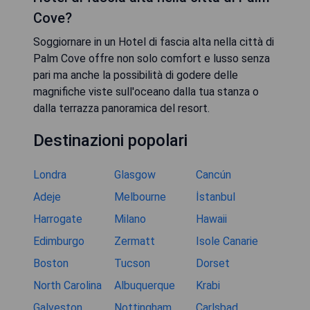
Cove?
Soggiornare in un Hotel di fascia alta nella città di
Palm Cove offre non solo comfort e lusso senza
pari ma anche la possibilità di godere delle
magnifiche viste sull'oceano dalla tua stanza o
dalla terrazza panoramica del resort.
Destinazioni popolari
Londra
Glasgow
Cancún
Adeje
Melbourne
İstanbul
Harrogate
Milano
Hawaii
Edimburgo
Zermatt
Isole Canarie
Boston
Tucson
Dorset
North Carolina
Albuquerque
Krabi
Galveston
Nottingham
Carlsbad