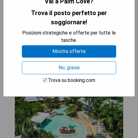
Vai a Palm Cove?
Contro:
Trova il posto perfetto per
- Alcuni ospiti potrebbero trovare i prezzi
soggiornare!
leggermente elevati rispetto ad altre opzioni
- Connessione Wi-Fi potrebbe essere migliorata
Posizioni strategiche e offerte per tutte le
tasche.
MOSTRA I PREZZI
Mostra offerte
No, grazie
Oaks Port Douglas Resort
Trova su booking.com