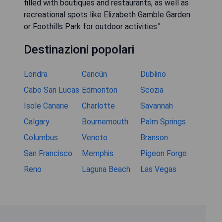
filled with boutiques and restaurants, as well as
recreational spots like Elizabeth Gamble Garden
or Foothills Park for outdoor activities."
Destinazioni popolari
Londra
Cancún
Dublino
Cabo San Lucas
Edmonton
Scozia
Isole Canarie
Charlotte
Savannah
Calgary
Bournemouth
Palm Springs
Columbus
Veneto
Branson
San Francisco
Memphis
Pigeon Forge
Reno
Laguna Beach
Las Vegas