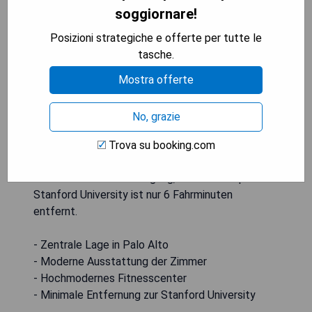
soggiornare!
Posizioni strategiche e offerte per tutte le
tasche.
Mostra offerte
Das Hotel el PRADO befindet sich im Zentrum
No, grazie
von Palo Alto und bietet moderne Gästezimmer
mit GLink-Dockingstationen für iPhone und
Trova su booking.com
Android. Vor Ort steht ein hochmodernes
Fitnesscenter zur Verfügung, und der Campus der
Stanford University ist nur 6 Fahrminuten
entfernt.
- Zentrale Lage in Palo Alto
- Moderne Ausstattung der Zimmer
- Hochmodernes Fitnesscenter
- Minimale Entfernung zur Stanford University