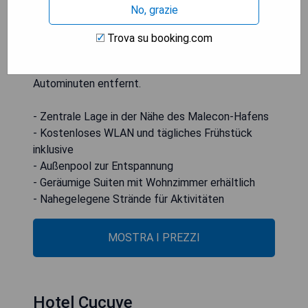
ausgestattet, während die Suiten über ein
No, grazie
Wohnzimmer verfügen. Tägliches amerikanisches
Frühstück umfasst saisonale Früchte, Brot,
Trova su booking.com
Kaffee oder Tee, Milch, Eier und Pfannkuchen.
Der Flughafen Seymour (auf Baltra Island) ist 45
Autominuten entfernt.
- Zentrale Lage in der Nähe des Malecon-Hafens
- Kostenloses WLAN und tägliches Frühstück
inklusive
- Außenpool zur Entspannung
- Geräumige Suiten mit Wohnzimmer erhältlich
- Nahegelegene Strände für Aktivitäten
MOSTRA I PREZZI
Hotel Cucuve