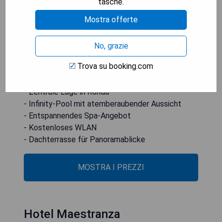
tasche.
Stadtzentrum von Ronda, direkt gegenüber der
Mostra offerte
Stierkampfarena. Es bietet einen Infinity-Pool,
einen Whirlpool und eine Dachterrasse mit Blick
auf den Platz und die Schlucht von Ronda. Zudem
No, grazie
stehen ein Spa-Bereich sowie kostenloses WLAN
Trova su booking.com
zur Verfügung.
- Zentrale Lage in Ronda
- Infinity-Pool mit atemberaubender Aussicht
- Entspannendes Spa-Angebot
- Kostenloses WLAN
- Dachterrasse für Panoramablicke
MOSTRA I PREZZI
Hotel Maestranza