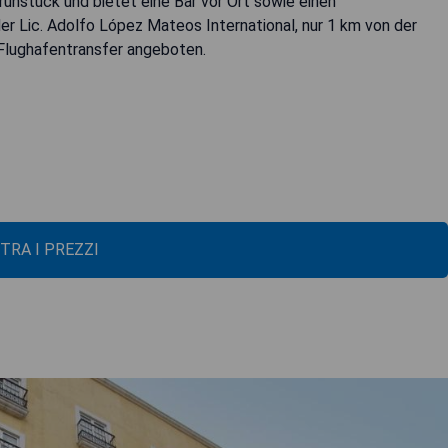
Frühstück und bietet eine Bar vor Ort sowie einen
r Lic. Adolfo López Mateos International, nur 1 km von der
 Flughafentransfer angeboten.
TRA I PREZZI