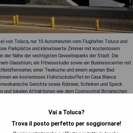
rtel von Toluca, nur 10 Autominuten vom Flughafen Toluca und
ose Parkplätze und klimatisierte Zimmer mit kostenlosem
 in der Nähe der wichtigsten Gewerbeparks der Stadt. Die
nem Glasatrium, ein Fitnessstudio sowie ein Businesscenter mit
chbildfernseher, einer Teeküche und einem eigenen Bad
können ein kostenloses Frühstücksbuffet im Casa Blanca
, mexikanische Gerichte sowie Rühreier, Schinken und Speck
en und lokalen Attraktionen wie dem Cosmovitral Botanischen
m).
Vai a Toluca?
Trova il posto perfetto per soggiornare!