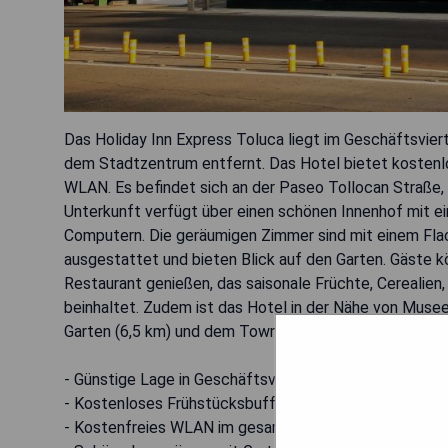
Das Holiday Inn Express Toluca liegt im Geschäftsvie
dem Stadtzentrum entfernt. Das Hotel bietet kostenl
WLAN. Es befindet sich an der Paseo Tollocan Straße,
Unterkunft verfügt über einen schönen Innenhof mit ei
Computern. Die geräumigen Zimmer sind mit einem Fla
ausgestattet und bieten Blick auf den Garten. Gäste 
Restaurant genießen, das saisonale Früchte, Cerealien
beinhaltet. Zudem ist das Hotel in der Nähe von Muse
Garten (6,5 km) und dem Town Square Metepec (4,2 k
- Günstige Lage in Geschäftsviertel
- Kostenloses Frühstücksbuffet
- Kostenfreies WLAN im gesamten Hotel